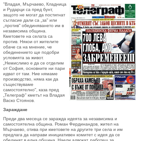
"Владая, Мърчаево, Кладница
и Рударци са пред бунт,
защото не могат да постигнат
съгласие дали са „за" или
„против" обединяването им в
независима община.
Кметовете на селата са
против. Някои от жителите
обаче са на мнение, че
обединението ще подобри
условията за живот.
„Немислимо е да се отделим
от София, основните ни пари
идват от там. Ние нямаме
производство, няма как да
съществуваме
самостоятелно", каза пред
„Телеграф" кметът на Владая
Васко Стоянов.
Зараждане
Преди два месеца се заражда идеята за независима и
самостоятелна община. Роман Фердинандов, жител на
Мърчаево, отива при кметовете на другите три села и им
предлага да направи инициативен комитет с идея да се
обединят в една община. Наели адвокат, работещ за