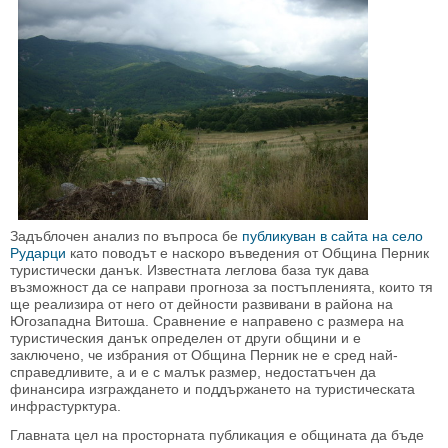
Задъблочен анализ по въпроса бе
публикуван в сайта на село
Рударци
като поводът е наскоро въведения от Община Перник
туристически данък. Известната леглова база тук дава
възможност да се направи прогноза за постъпленията, които тя
ще реализира от него от дейности развивани в района на
Югозападна Витоша. Сравнение е направено с размера на
туристическия данък определен от други общини и е
заключено, че избрания от Община Перник не е сред най-
справедливите, а и е с малък размер, недостатъчен да
финансира изграждането и поддържането на туристическата
инфрастурктура.
Главната цел на просторната публикация е общината да бъде