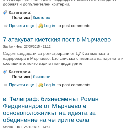
добавят и допълнителни критерии.
Категории:
Политика
Кметство
Прочети още
about Кои са най-важните причини да изберете
Log in
to post comments
даден кандидат за кмет на селото - анкета
7 атакуват кметския пост в Мърчаево
Stanko
- Нед., 27/09/2015 - 22:12
Седем кандидати са регистрирани от ЦИК за кметската
надпревара в Мърчаево. Ето списъка с имената на партиите и
коалициите, които издигат кандидатурите:
Категории:
Политика
Личности
Прочети още
about 7 атакуват кметския пост в Мърчаево
Log in
to post comments
в. Телеграф: бизнесменът Роман
Фердинандов от Мърчаево е
основоположникът на идеята за
обединение на четирите села
Stanko
- Пон., 24/11/2014 - 13:44