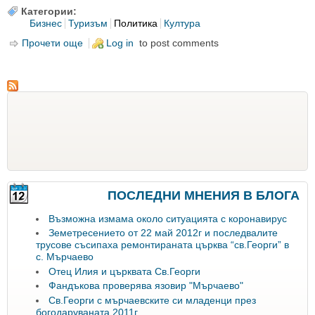
Категории:
Бизнес
Туризъм
Политика
Култура
Прочети още
about Ще стане ли Югозападна Витоша водеща
Log in
to post comments
туристическа дестинация
ПОСЛЕДНИ МНЕНИЯ В БЛОГА
Възможна измама около ситуацията с коронавирус
Земетресението от 22 май 2012г и последвалите
трусове съсипаха ремонтираната църква “св.Георги” в
с. Мърчаево
Oтец Илия и църквата Св.Георги
Фандъкова проверява язовир "Мърчаево"
Св.Георги с мърчаевските си младенци през
богодаруваната 2011г.