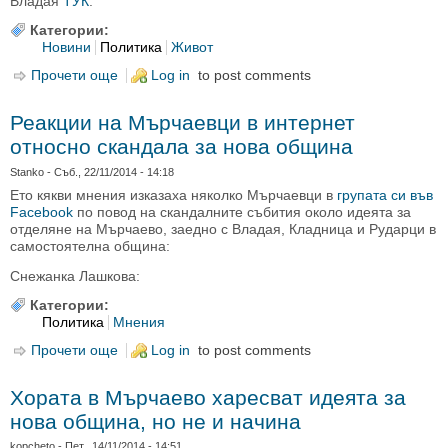
Владая
ТУК
.
Категории:
Новини
Политика
Живот
Прочети още
about Във Владая се проведе общоселско
Log in
to post comments
събрание, което за пореден път каза НЕ на
отцепването от София
Реакции на Мърчаевци в интернет
относно скандала за нова община
Stanko
- Съб., 22/11/2014 - 14:18
Ето кякви мнения изказаха няколко Мърчаевци в
групата си във
Facebook
по повод на скандалните събития около идеята за
отделяне на Мърчаево, заедно с Владая, Кладница и Рударци в
самостоятелна община:
Снежанка Лашкова:
Категории:
Политика
Мнения
Прочети още
about Реакции на Мърчаевци в интернет относно
Log in
to post comments
скандала за нова община
Хората в Мърчаево харесват идеята за
нова община, но не и начина
kopcheto
- Пет., 14/11/2014 - 14:51