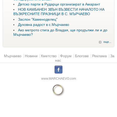
Детско парти в Рударци организират в Амарант
НОВ КАМБАНЕН ЗВЪН ВЪЗВЕСТИ НАЧАЛОТО НА
ВЪЗКРЕСНИТЕ ПРАЗНИЦИ В С. МЪРЧАЕВО
Заслон "Каменоделец"
Духовна радост в с.Мърчаево
Ако метрото стига до Владая, ще продължи ли и до
Мърчаево?
още...
Основно меню
Мърчаево
Новини
Кметство
Форум
Блогове
Реклама
За
нас
.
www.MARCHAEVO.com