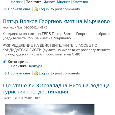
Новини
Политика
Живот
Мнения
Кметство
Прочети още
about Хората в Мърчаево харесват идеята за
Log in
to post comments
нова община, но не и начина
Петър Велков Георгиев кмет на Мърчаево
kopcheto
- Пон., 31/10/2011 - 09:40
Кандидатът за кмет на ГЕРБ
Петър Велков Георгиев е избран с
убедителните 75% за кмет на Мърчаево.
РАЗПРЕДЕЛЕНИЕ НА ДЕЙСТВИТЕЛНИТЕ ГЛАСОВЕ ПО
КАНДИДАТСКИ ЛИСТИ (сумата на числата от разпределението
по кандидатски листи от протоколите на СИК)
Категории:
Политика
Култура
Прочети още
about Петър Велков Георгиев кмет на Мърчаево
Log in
to post comments
Ще стане ли Югозападна Витоша водеща
туристическа дестинация
Stanko
- Вт., 17/02/2011 - 01:12