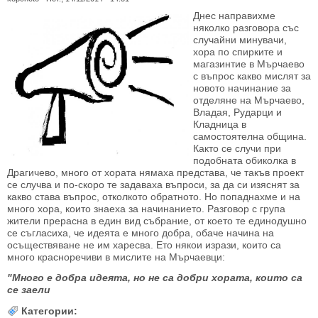
Днес направихме
няколко разговора със
случайни минувачи,
хора по спирките и
магазинтие в Мърчаево
с въпрос какво мислят за
новото начинание за
отделяне на Мърчаево,
Владая, Рударци и
Кладница в
самостоятелна община.
Както се случи при
подобната обиколка в
Драгичево, много от хората нямаха представа, че такъв проект
се случва и по-скоро те задаваха въпроси, за да си изяснят за
какво става въпрос, отколкото обратното. Но попаднахме и на
много хора, които знаеха за начинанието. Разговор с група
жители прерасна в един вид събрание, от което те единодушно
се съгласиха, че идеята е много добра, обаче начина на
осъществяване не им харесва. Ето някои изрази, които са
много красноречиви в мислите на Мърчаевци:
"Много е добра идеята, но не са добри хората, които са
се заели
Категории: