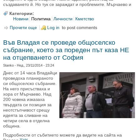
създаването й. Но тук се зараждат и проблемите. Мърчаево и
Категории:
Новини
Политика
Личности
Кметство
Прочети още
about в. Телеграф: бизнесменът Роман
Log in
to post comments
Фердинандов от Мърчаево е основоположникът
на идеята за обединение на четирите села
Във Владая се проведе общоселско
събрание, което за пореден път каза НЕ
на отцепването от София
Stanko
- Нед., 23/11/2014 - 23:24
Днес от 14 часа Владайци
проведоха планираното
си общоселско събрание.
На него присъстваха и
хора от Мърчаево. Над
200 човека изказаха
твърдата си позиция за
неотстъпчивост срещу
идеята за сливане на
четири села в отделна
община.
Подробности от събитието можете да видите на сайта на