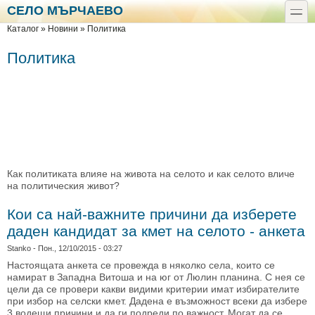
Премини към основното съдържание
Skip to search
СЕЛО МЪРЧАЕВО
toggle
Вие сте тук
Каталог
»
Новини
»
Политика
Политика
Как политиката влияе на живота на селото и как селото вличе
на политическия живот?
Кои са най-важните причини да изберете
даден кандидат за кмет на селото - анкета
Stanko
- Пон., 12/10/2015 - 03:27
Настоящата анкета се провежда в няколко села, които се
намират в Западна Витоша и на юг от Люлин планина. С нея се
цели да се провери какви видими критерии имат избирателите
при избор на селски кмет. Дадена е възможност всеки да избере
3 водещи причини и да ги подреди по важност. Могат да се